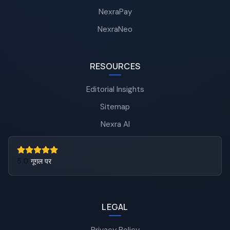
NexraPay
NexraNeo
RESOURCES
Editorial Insights
Sitemap
Nexra AI
5.0
गूगल पर
LEGAL